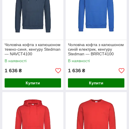
Чоловіча кофта з капюшоном
Чоловіча кофта з капюшоном
темно-синя, кенгуру Stedman
синій електрик, кенгуру
— NAVСТ4100
Stedman — BRRСТ4100
В наявності
В наявності
1 636
1 636
₴
₴
Купити
Купити