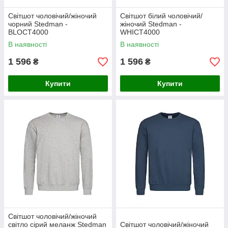
Світшот чоловічий/жіночий
Світшот білий чоловічий/
чорний Stedman -
жіночий Stedman -
BLOCT4000
WHICТ4000
В наявності
В наявності
1 596
1 596
₴
₴
Купити
Купити
Світшот чоловічий/жіночий
світло сірий меланж Stedman
Світшот чоловічий/жіночий