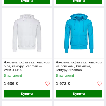
Купити
Купити
Чоловіча кофта з капюшоном
Чоловіча кофта з капюшоном
біла, кенгуру Stedman —
на блискавці блакитна,
WHIСТ4100
кенгуру Stedman —
HWBСТ5610
В наявності
В наявності
1 636
1 972
₴
₴
Купити
Купити