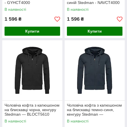
- GYHСТ4000
синій Stedman - NAVСТ4000
В наявності
В наявності
1 596
1 596
₴
₴
Купити
Купити
Чоловіча кофта з капюшоном
Чоловіча кофта з капюшоном
на блискавці чорна, кенгуру
на блискавці темно-синя,
Stedman — BLOСТ5610
кенгуру Stedman —
BLMСТ5610
В наявності
В наявності