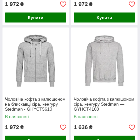
1 972
1 972
₴
₴
Купити
Купити
Чоловіча кофта з капюшоном
Чоловіча кофта з капюшоном
на блискавці сіра, кенгуру
сіра, кенгуру Stedman —
Stedman - GHYСТ5610
GYHСТ4100
В наявності
В наявності
1 972
1 636
₴
₴