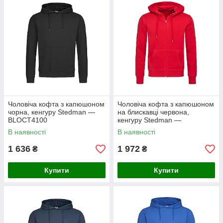
Чоловіча кофта з капюшоном
Чоловіча кофта з капюшоном
чорна, кенгуру Stedman —
на блискавці червона,
BLOСТ4100
кенгуру Stedman —
CSRCT5610
В наявності
В наявності
1 636
1 972
₴
₴
Купити
Купити