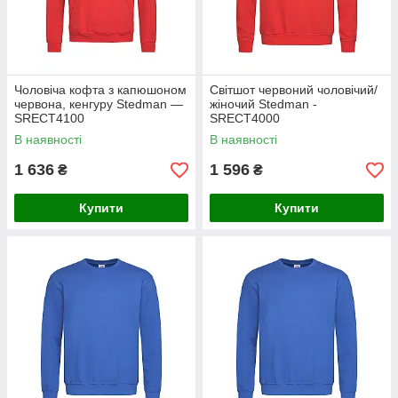
Чоловіча кофта з капюшоном
Світшот червоний чоловічий/
червона, кенгуру Stedman —
жіночий Stedman -
SREСТ4100
SRECТ4000
В наявності
В наявності
1 636
1 596
₴
₴
Купити
Купити