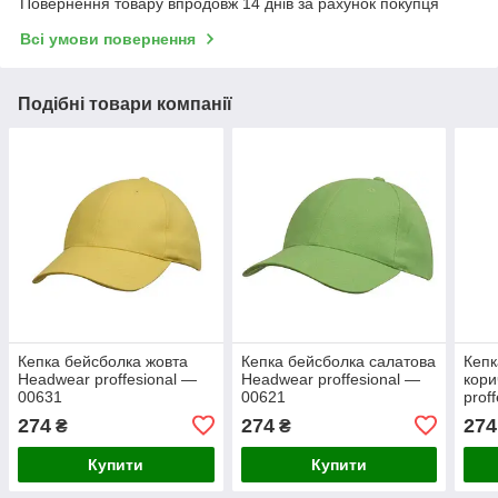
Повернення товару впродовж 14 днів за рахунок покупця
Всі умови повернення
Подібні товари компанії
Кепка бейсболка жовта
Кепка бейсболка салатова
Кепк
Headwear proffesional —
Headwear proffesional —
кори
00631
00621
prof
274
274
274
₴
₴
Купити
Купити