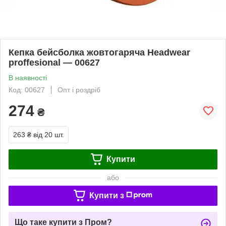
Кепка бейсболка жовтогаряча Headwear
proffesional — 00627
В наявності
Код: 00627
Опт і роздріб
274
₴
263 ₴
від 20 шт.
Купити
або
Купити з
Що таке купити з Пром?