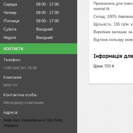
Призначена для повся
Середа
09:00
17:00
normal fit
Четвер
09:00
17:00
Склад: 100% бавовна 
Пʼятниця
09:00
17:00
Щільність: 155 гр/м. к
Субота
Вихідний
Виробник залишає за 
Неділя
Вихідний
Відтінок кольору мож
КОНТАКТИ
Інформація дл
Ціна:
559 ₴
+380 (66) 361-76-08
MAX-SV
Менеджер компании
Київ, вул. Кирилівська 160, Київ,
Україна