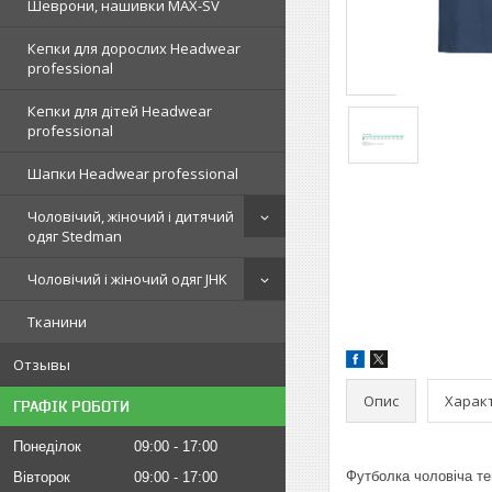
Шеврони, нашивки MAX-SV
Кепки для дорослих Headwear
professional
Кепки для дітей Headwear
professional
Шапки Headwear professional
Чоловічий, жіночий і дитячий
одяг Stedman
Чоловічий і жіночий одяг JHK
Тканини
Отзывы
Опис
Харак
ГРАФІК РОБОТИ
Понеділок
09:00
17:00
Футболка чоловіча те
Вівторок
09:00
17:00