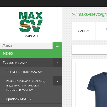
maxsvkiev@gm
ГЛАВНАЯ
МАКС-СВ
Товары и услуги
Тактичний одяг MAX-SV
Ремінно-плечові системи,
підсумки, плитоноски,
каремати MAX-SV
Прапори MAX-SV