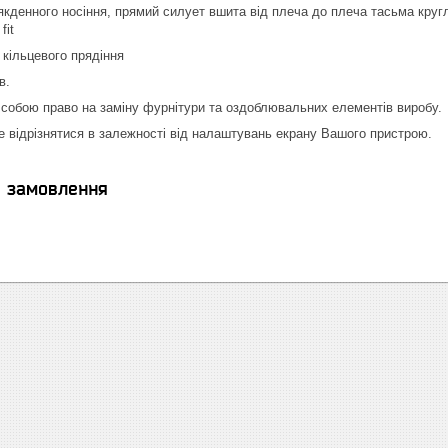
кденного носіння, прямий силует вшита від плеча до плеча тасьма кругл
fit
кільцевого прядіння
в.
собою право на заміну фурнітури та оздоблювальних елементів виробу.
е відрізнятися в залежності від налаштувань екрану Вашого пристрою.
я замовлення