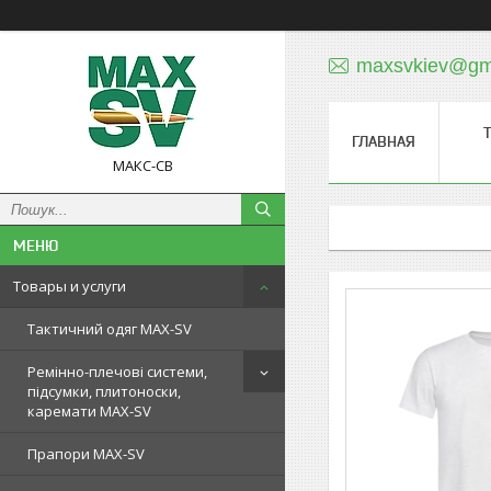
maxsvkiev@gm
ГЛАВНАЯ
МАКС-СВ
Товары и услуги
Тактичний одяг MAX-SV
Ремінно-плечові системи,
підсумки, плитоноски,
каремати MAX-SV
Прапори MAX-SV