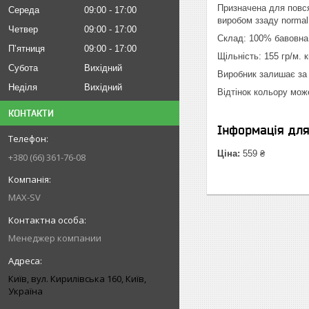
Призначена для повся
Середа
09:00
17:00
виробом ззаду normal 
Четвер
09:00
17:00
Склад: 100% бавовна 
Пʼятниця
09:00
17:00
Щільність: 155 гр/м. к
Субота
Вихідний
Виробник залишає за 
Неділя
Вихідний
Відтінок кольору мож
КОНТАКТИ
Інформація дл
Ціна:
559 ₴
+380 (66) 361-76-08
MAX-SV
Менеджер компании
Київ, вул. Кирилівська 160, Київ,
Україна