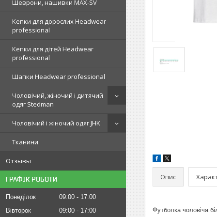
Шеврони, нашивки MAX-SV
Кепки для дорослих Headwear
professional
Кепки для дітей Headwear
professional
Шапки Headwear professional
Чоловічий, жіночий і дитячий
одяг Stedman
Чоловічий і жіночий одяг JHK
Тканини
Отзывы
Опис
Харак
ГРАФІК РОБОТИ
Понеділок
09:00
17:00
Футболка чоловіча біл
Вівторок
09:00
17:00