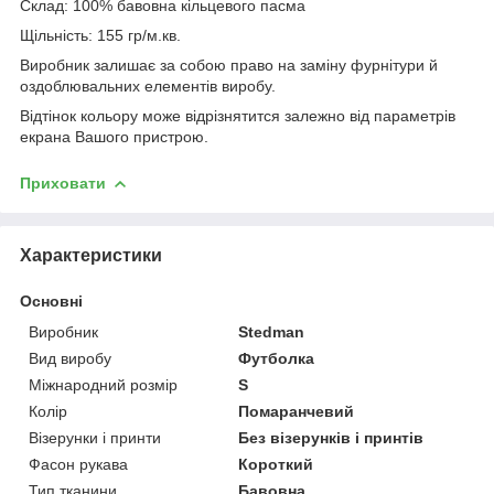
Склад: 100% бавовна кільцевого пасма
Щільність: 155 гр/м.кв.
Виробник залишає за собою право на заміну фурнітури й
оздоблювальних елементів виробу.
Відтінок кольору може відрізнятится залежно від параметрів
екрана Вашого пристрою.
Приховати
Характеристики
Основні
Виробник
Stedman
Вид виробу
Футболка
Міжнародний розмір
S
Колір
Помаранчевий
Візерунки і принти
Без візерунків і принтів
Фасон рукава
Короткий
Тип тканини
Бавовна