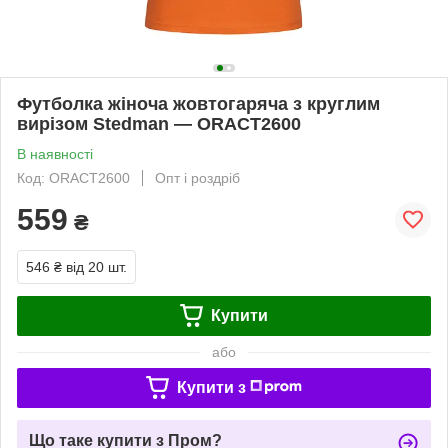
Футболка жіноча жовтогаряча з круглим
вирізом Stedman — ORAСТ2600
В наявності
Код: ORAСТ2600
Опт і роздріб
559
₴
546 ₴
від 20 шт.
Купити
або
Купити з
Що таке купити з Пром?