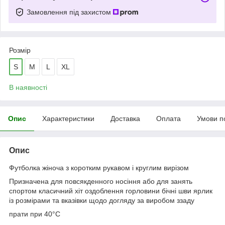
Замовлення під захистом
Розмір
S
M
L
XL
В наявності
Опис
Характеристики
Доставка
Оплата
Умови п
Опис
Футболка жіноча з коротким рукавом і круглим вирізом
Призначена для повсякденного носіння або для занять
спортом класичний хіт оздоблення горловини бічні шви ярлик
із розмірами та вказівки щодо догляду за виробом ззаду
прати при 40°C