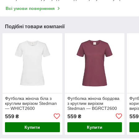
Всі умови повернення
Подібні товари компанії
Футболка жіноча біла з
Футболка жіноча бордова
Футб
круглим вирізом Stedman
з круглим вирізом
кори
— WHIСТ2600
Stedman — BGRСТ2600
вирі
DCH
559
559
559
₴
₴
Купити
Купити