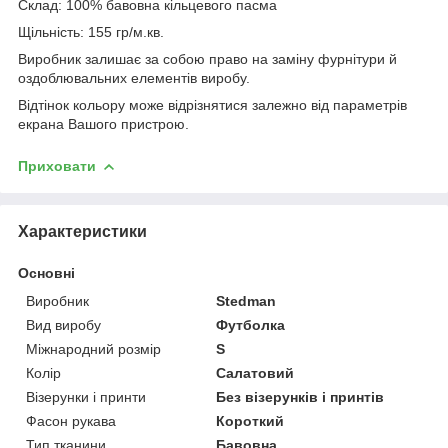
Склад: 100% бавовна кільцевого пасма
Щільність: 155 гр/м.кв.
Виробник залишає за собою право на заміну фурнітури й
оздоблювальних елементів виробу.
Відтінок кольору може відрізнятися залежно від параметрів
екрана Вашого пристрою.
Приховати
Характеристики
Основні
Виробник
Stedman
Вид виробу
Футболка
Міжнародний розмір
S
Колір
Салатовий
Візерунки і принти
Без візерунків і принтів
Фасон рукава
Короткий
Тип тканини
Бавовна