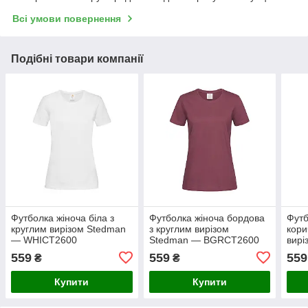
Всі умови повернення
Подібні товари компанії
Футболка жіноча біла з
Футболка жіноча бордова
Футб
круглим вирізом Stedman
з круглим вирізом
кори
— WHIСТ2600
Stedman — BGRСТ2600
вирі
DCH
559
559
559
₴
₴
Купити
Купити