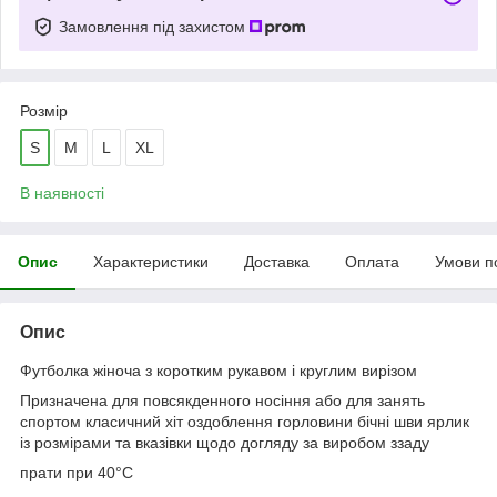
Замовлення під захистом
Розмір
S
M
L
XL
В наявності
Опис
Характеристики
Доставка
Оплата
Умови п
Опис
Футболка жіноча з коротким рукавом і круглим вирізом
Призначена для повсякденного носіння або для занять
спортом класичний хіт оздоблення горловини бічні шви ярлик
із розмірами та вказівки щодо догляду за виробом ззаду
прати при 40°C