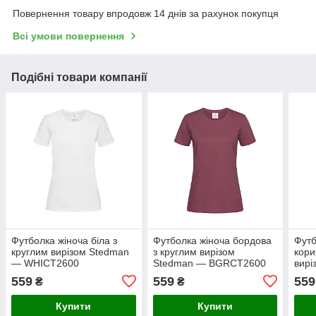
Повернення товару впродовж 14 днів за рахунок покупця
Всі умови повернення
Подібні товари компанії
Футболка жіноча біла з
Футболка жіноча бордова
Футб
круглим вирізом Stedman
з круглим вирізом
кори
— WHIСТ2600
Stedman — BGRСТ2600
вирі
DCH
559
559
559
₴
₴
Купити
Купити