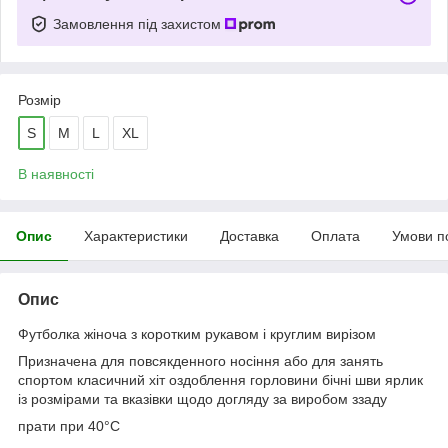
Замовлення під захистом
Розмір
S
M
L
XL
В наявності
Опис
Характеристики
Доставка
Оплата
Умови п
Опис
Футболка жіноча з коротким рукавом і круглим вирізом
Призначена для повсякденного носіння або для занять
спортом класичний хіт оздоблення горловини бічні шви ярлик
із розмірами та вказівки щодо догляду за виробом ззаду
прати при 40°C