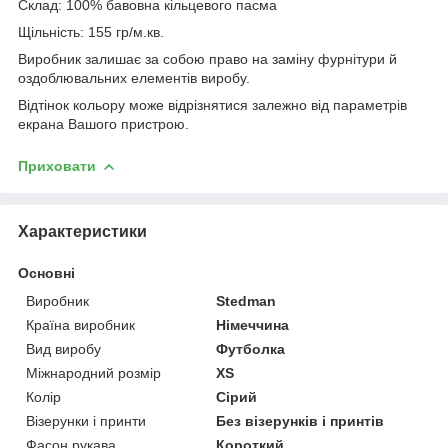
Склад: 100% бавовна кільцевого пасма
Щільність: 155 гр/м.кв.
Виробник залишає за собою право на заміну фурнітури й
оздоблювальних елементів виробу.
Відтінок кольору може відрізнятися залежно від параметрів
екрана Вашого пристрою.
Приховати
Характеристики
Основні
Виробник
Stedman
Країна виробник
Німеччина
Вид виробу
Футболка
Міжнародний розмір
XS
Колір
Сірий
Візерунки і принти
Без візерунків і принтів
Фасон рукава
Короткий