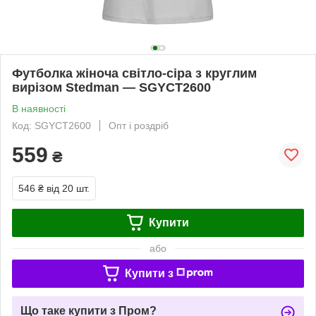
Футболка жіноча світло-сіра з круглим
вирізом Stedman — SGYСТ2600
В наявності
Код: SGYСТ2600
Опт і роздріб
559
₴
546 ₴
від 20 шт.
Купити
або
Купити з
Що таке купити з Пром?