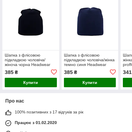
Шапка з флісовою
Шапка з флісовою
Шапк
підкладкою чоловіча/
підкладкою чоловіча/жінка
жінк
жіноча чорна Headwear
темно синя Headwear
prof
proffesional — 00642
proffesional — 00643
385
385
341
₴
₴
Купити
Купити
Про нас
100% позитивних з 17 відгуків за рік
Працює з 01.02.2020