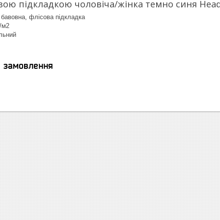
вою підкладкою чоловіча/жінка темно синя Head
 бавовна, флісова підкладка
г/м2
льний
я замовлення