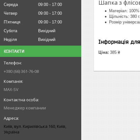
Шапка з флісо
Середа
09:00
17:00
Матеріал: 100%
Четвер
09:00
17:00
Щільність: 380 
Пʼятниця
09:00
17:00
Розмір універса
Субота
Вихідний
Неділя
Вихідний
Інформація дл
КОНТАКТИ
Ціна:
385 ₴
+380 (66) 361-76-08
MAX-SV
Менеджер компании
Київ, вул. Кирилівська 160, Київ,
Україна