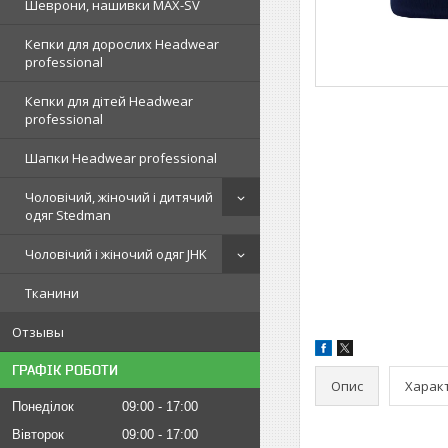
Шеврони, нашивки MAX-SV
Кепки для дорослих Headwear
professional
Кепки для дітей Headwear
professional
Шапки Headwear professional
Чоловічий, жіночий і дитячий
одяг Stedman
Чоловічий і жіночий одяг JHK
Тканини
Отзывы
ГРАФІК РОБОТИ
Опис
Харак
Понеділок
09:00
17:00
Вівторок
09:00
17:00