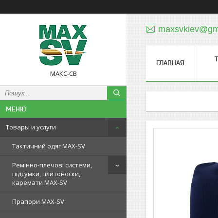
maxsvkiev@gm
ГЛАВНАЯ
МАКС-СВ
Товары и услуги
Тактичний одяг MAX-SV
Ремінно-плечові системи,
підсумки, плитоноски,
каремати MAX-SV
Прапори MAX-SV