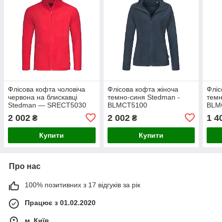
Флісова кофта чоловіча
Флісова кофта жіноча
Фліс
червона на блискавці
темно-синя Stedman -
темн
Stedman — SREСТ5030
BLMCT5100
BLM
2 002
2 002
1 4
₴
₴
Купити
Купити
Про нас
100% позитивних з 17 відгуків за рік
Працює з 01.02.2020
м. Київ