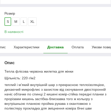
Розмір
S
М
L
XL
В наявності
пис
Характеристики
Доставка
Оплата
Умови пове
Опис
Тепла флісова червона жилетка для жінки
Щільність: 220 г/м2
теплий і м'який внутрішній шар з прекрасною теплоізоляцією,
дихаючий микрофлис з захистом від скочування двосторонній
начіс обтачке по спинці 2 кишені комір-стійка передні планки з
прорізами кишень застібка-блискавка того ж кольору з
внутрішньою планкою пройма рукава з окантовкою з
поліестеру прокладка для зміцнення коміра бічні шви