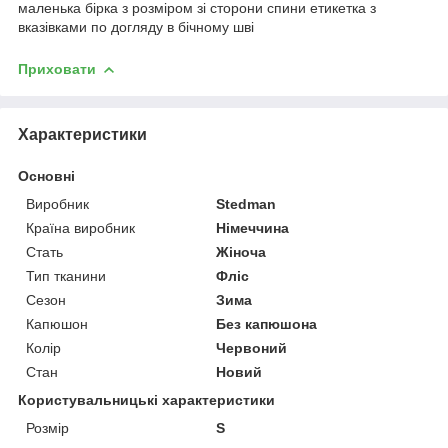
маленька бірка з розміром зі сторони спини етикетка з
вказівками по догляду в бічному шві
Приховати
Характеристики
Основні
Виробник
Stedman
Країна виробник
Німеччина
Стать
Жіноча
Тип тканини
Фліс
Сезон
Зима
Капюшон
Без капюшона
Колір
Червоний
Стан
Новий
Користувальницькі характеристики
Розмір
S