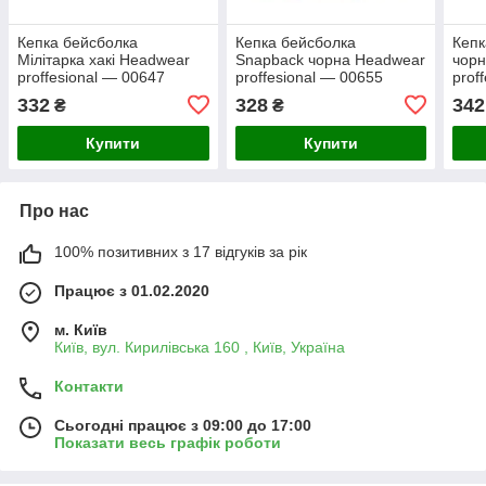
Кепка бейсболка
Кепка бейсболка
Кепк
Мілітарка хакі Headwear
Snapback чорна Headwear
чор
proffesional — 00647
proffesional — 00655
prof
332
328
342
₴
₴
Купити
Купити
Про нас
100% позитивних з 17 відгуків за рік
Працює з 01.02.2020
м. Київ
Київ, вул. Кирилівська 160 , Київ, Україна
Контакти
Сьогодні працює з 09:00 до 17:00
Показати весь графік роботи