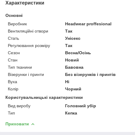
Характеристики
Основні
Виробник
Headwear proffesional
Вентиляційні отвори
Так
Стать
Унісекс
Регулювання розміру
Так
Сезон
Весна/Осінь
Стан
Новий
Тип тканини
Бавовна
Візерунки і принти
Без візерунків і принтів
Вуха
Ні
Колір
Чорний
Користувальницькі характеристики
Вид виробу
Головний убір
Тип
Кепка
Приховати