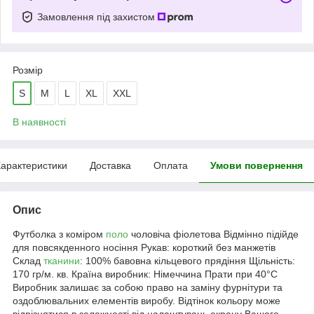
Замовлення під захистом
Розмір
S
M
L
XL
XXL
В наявності
арактеристики
Доставка
Оплата
Умови повернення
Опис
Футболка з коміром
поло
чоловіча фіолетова Відмінно підійде
для повсякденного носіння Рукав: короткий без манжетів
Склад
тканини
: 100% бавовна кільцевого прядіння Щільність:
170 гр/м. кв. Країна виробник: Німеччина Прати при 40°C
Виробник залишає за собою право на заміну фурнітури та
оздоблювальних елементів виробу. Відтінок кольору може
відрізнятися в залежності від налаштувань екрану Вашого