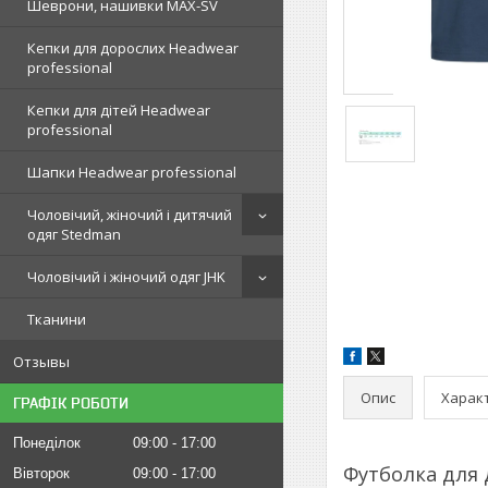
Шеврони, нашивки MAX-SV
Кепки для дорослих Headwear
professional
Кепки для дітей Headwear
professional
Шапки Headwear professional
Чоловічий, жіночий і дитячий
одяг Stedman
Чоловічий і жіночий одяг JHK
Тканини
Отзывы
Опис
Харак
ГРАФІК РОБОТИ
Понеділок
09:00
17:00
Футболка для 
Вівторок
09:00
17:00