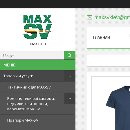
maxsvkiev@gm
ГЛАВНАЯ
МАКС-СВ
Товары и услуги
Тактичний одяг MAX-SV
Ремінно-плечові системи,
підсумки, плитоноски,
каремати MAX-SV
Прапори MAX-SV