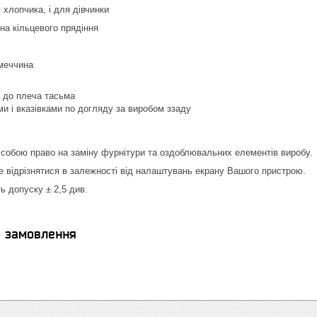
я хлопчика, і для дівчинки
а кільцевого прядіння
меччина
а до плеча тасьма
ми і вказівками по догляду за виробом ззаду
собою право на заміну фурнітури та оздоблювальних елементів виробу.
е відрізнятися в залежності від налаштувань екрану Вашого пристрою.
ь допуску ± 2,5 див.
я замовлення