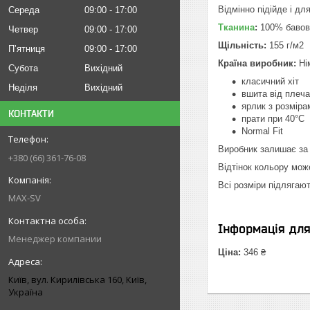
Відмінно підійде і дл
Середа
09:00
17:00
Тканина
:
100% бавовн
Четвер
09:00
17:00
Щільність:
155 г/м2
Пʼятниця
09:00
17:00
Країна виробник:
Ні
Субота
Вихідний
класичний хіт
Неділя
Вихідний
вшита від плеч
ярлик з розміра
КОНТАКТИ
прати при 40°C
Normal Fit
Виробник залишає за 
+380 (66) 361-76-08
Відтінок кольору мож
Всі розміри підлягают
MAX-SV
Інформація дл
Менеджер компании
Ціна:
346 ₴
Київ, вул. Кирилівська 160, Київ,
Україна