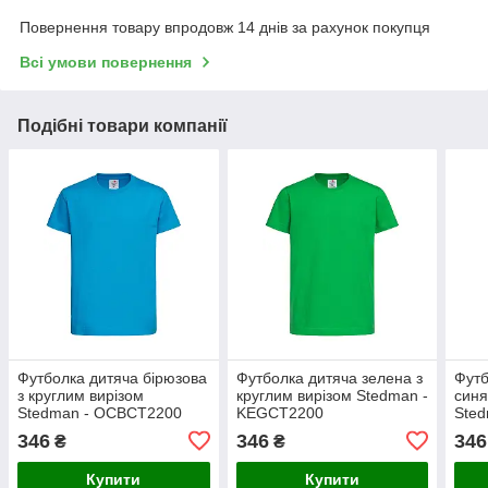
Повернення товару впродовж 14 днів за рахунок покупця
Всі умови повернення
Подібні товари компанії
Футболка дитяча бірюзова
Футболка дитяча зелена з
Футб
з круглим вирізом
круглим вирізом Stedman -
синя
Stedman - OCBCT2200
KEGCT2200
Ste
346
346
346
₴
₴
Купити
Купити