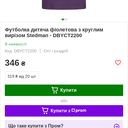
Футболка дитяча фіолетова з круглим
вирізом Stedman - DBYCT2200
В наявності
Код: DBYCT2200
Опт і роздріб
346
₴
319 ₴
від 20 шт.
Купити
або
Купити з
Що таке купити з Пром?