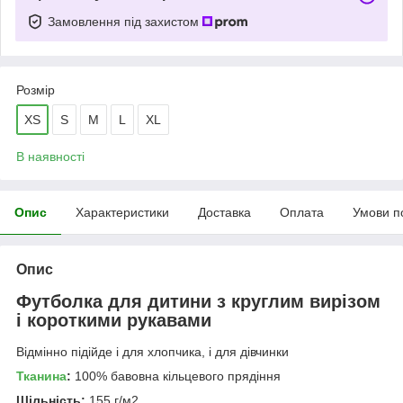
Замовлення під захистом
Розмір
XS
S
M
L
XL
В наявності
Опис
Характеристики
Доставка
Оплата
Умови п
Опис
Футболка для дитини з круглим вирізом
і короткими рукавами
Відмінно підійде і для хлопчика, і для дівчинки
Тканина
:
100% бавовна кільцевого прядіння
Щільність:
155 г/м2