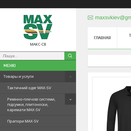
maxsvkiev@gm
ГЛАВНАЯ
МАКС-СВ
Товары и услуги
Тактичний одяг MAX-SV
Ремінно-плечові системи,
підсумки, плитоноски,
каремати MAX-SV
Прапори MAX-SV