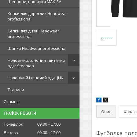
Шеврони, нашивки MAX-SV
Кепки для дорослих Headwear
professional
Кепки для дітей Headwear
professional
Шапки Headwear professional
Чоловічий, жіночий і дитячий
одяг Stedman
Чоловічий і жіночий одяг JHK
Тканини
Отзывы
Опис
Харак
ГРАФІК РОБОТИ
Понеділок
09:00
17:00
Футболка поло
Вівторок
09:00
17:00