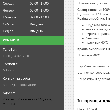
Призначена для повс
Середа
09:00
17:00
Склад тканини:
100% 
Четвер
09:00
17:00
Щільність:
170
гр/м. 
Пʼятниця
09:00
17:00
Країна виробник:
Ні
Субота
Вихідний
3 гудзики того 
манжети на рук
Неділя
Вихідний
обробка горлов
бічні шви
КОНТАКТИ
прати при 40°C
Країна виробник:
Ні
Прати при 40°C
+380 (66) 361-76-08
Виробник залишає за 
MAX-SV
Відтінок кольору мож
Всі розміри підлягают
Менеджер компании
Київ, вул. Кирилівська 160, Київ,
Інформація дл
Україна
Ціна:
1 152 ₴