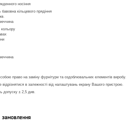
якденного носіння
бавовна кільцевого прядіння
кв.
меччина
ж кольору
авах
ини
меччина
собою право на заміну фурнітури та оздоблювальних елементів виробу.
е відрізнятися в залежності від налаштувань екрану Вашого пристрою.
ь допуску ± 2,5 див.
я замовлення