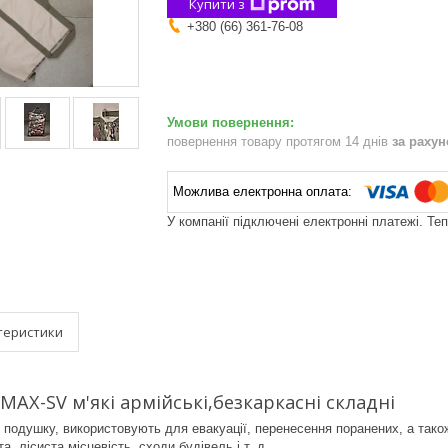
Купити з
+380 (66) 361-76-08
повернення товару протягом 14 днів
за раху
У компанії підключені електронні платежі. Те
теристики
МАХ-SV м'які армійські,безкаркасні складні
подушку, використовують для евакуації, перенесення поранених, а також 
а, лісиста місцевість, сходи будівель і т. д.