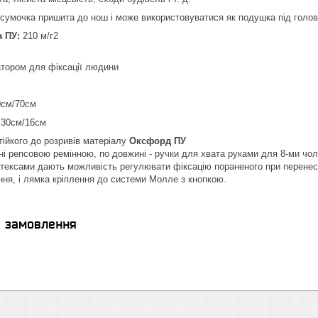
сумочка пришита до нош і може використовуватися як подушка під голову
а ПУ:
210 м/г2
атором для фіксації людини
0см/70см
: 30см/16см
тійкого до розривів матеріалу
Оксфорд ПУ
і репсовою ремінною, по довжині - ручки для хвата руками для 8-ми чол
стексами дають можливість регулювати фіксацію пораненого при перенес
ня, і лямка кріплення до системи Молле з кнопкою.
я замовлення