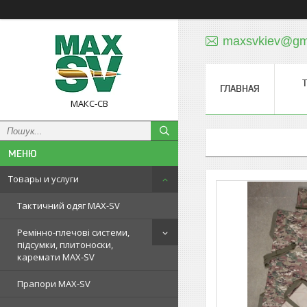
maxsvkiev@gm
ГЛАВНАЯ
МАКС-СВ
Товары и услуги
Тактичний одяг MAX-SV
Ремінно-плечові системи,
підсумки, плитоноски,
каремати MAX-SV
Прапори MAX-SV