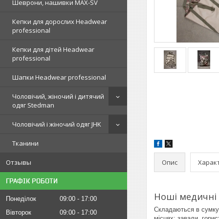
Шеврони, нашивки MAX-SV
Кепки для дорослих Headwear
professional
Кепки для дітей Headwear
professional
Шапки Headwear professional
Чоловічий, жіночий і дитячий
одяг Stedman
Чоловічий і жіночий одяг JHK
Тканини
Опис
Харак
Отзывы
ГРАФІК РОБОТИ
Ноші медичні 
Понеділок
09:00
17:00
Складаються в сумку 
Вівторок
09:00
17:00
місцях: завали, горист