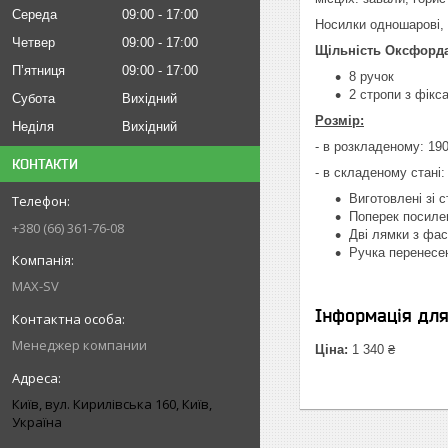
Середа
09:00
17:00
Носилки одношарові, 
Четвер
09:00
17:00
Щільність Оксфорд
Пʼятниця
09:00
17:00
8 ручок
2 стропи з фікс
Субота
Вихідний
Розмір:
Неділя
Вихідний
- в розкладеному: 19
КОНТАКТИ
- в складеному стані
Виготовлені зі с
Поперек посилен
+380 (66) 361-76-08
Дві лямки з фа
Ручка перенесен
MAX-SV
Інформація дл
Менеджер компании
Ціна:
1 340 ₴
Київ, вул. Кирилівська 160, Київ,
Україна