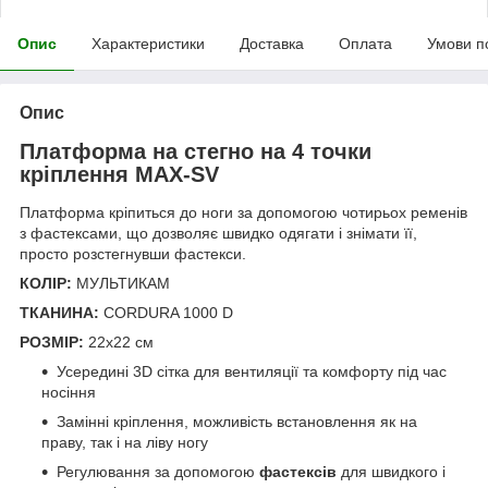
Опис
Характеристики
Доставка
Оплата
Умови п
Опис
Платформа на стегно на 4 точки
кріплення MAX-SV
Платформа кріпиться до ноги за допомогою чотирьох ременів
з фастексами, що дозволяє швидко одягати і знімати її,
просто розстегнувши фастекси.
КОЛІР:
МУЛЬТИКАМ
ТКАНИНА:
CORDURA 1000 D
РОЗМІР:
22х22 см
Усередині 3D сітка для вентиляції та комфорту під час
носіння
Замінні кріплення, можливість встановлення як на
праву, так і на ліву ногу
Регулювання за допомогою
фастексів
для швидкого і