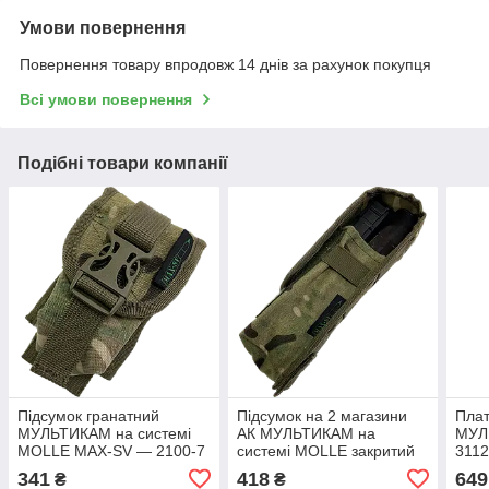
Умови повернення
Повернення товару впродовж 14 днів за рахунок покупця
Всі умови повернення
Подібні товари компанії
Підсумок гранатний
Підсумок на 2 магазини
Плат
МУЛЬТИКАМ на системі
АК МУЛЬТИКАМ на
МУЛ
MOLLE MAX-SV — 2100-7
системі MOLLE закритий
311
MAX-SV - 2113
341
418
649
₴
₴