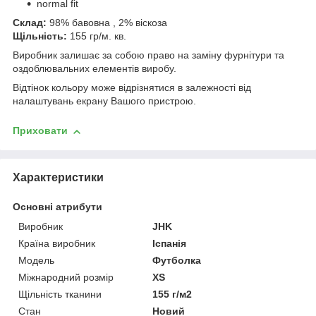
normal fit
Склад:
98% бавовна , 2% віскоза
Щільність:
155
гр/м. кв.
Виробник залишає за собою право на заміну фурнітури та
оздоблювальних елементів виробу.
Відтінок кольору може відрізнятися в залежності від
налаштувань екрану Вашого пристрою.
Приховати
Характеристики
Основні атрибути
Виробник
JHK
Країна виробник
Іспанія
Модель
Футболка
Міжнародний розмір
XS
Щільність тканини
155 г/м2
Стан
Новий