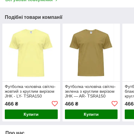
Подібні товари компанії
Футболка чоловіча світло-
Футболка чоловіча світло-
Футб
жовтий з круглим вирізом
зелена з круглим вирізом
блак
JHK - LY- TSRA150
JHK — AR- TSRA150
круг
TSR
466
466
466
₴
₴
Купити
Купити
Про нас