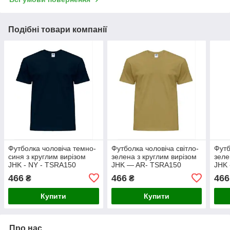
Подібні товари компанії
Футболка чоловіча темно-
Футболка чоловіча світло-
Футб
синя з круглим вирізом
зелена з круглим вирізом
зеле
JHK - NY - TSRA150
JHK — AR- TSRA150
JHK 
466
466
466
₴
₴
Купити
Купити
Про нас