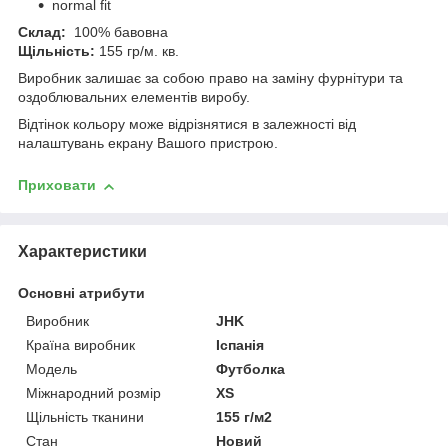
normal fit
Склад:
100% бавовна
Щільність:
155
гр/м. кв.
Виробник залишає за собою право на заміну фурнітури та
оздоблювальних елементів виробу.
Відтінок кольору може відрізнятися в залежності від
налаштувань екрану Вашого пристрою.
Приховати
Характеристики
Основні атрибути
Виробник
JHK
Країна виробник
Іспанія
Модель
Футболка
Міжнародний розмір
XS
Щільність тканини
155 г/м2
Стан
Новий