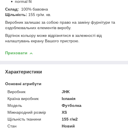
normal fit
Склад:
100% бавовна
Щільність:
155
гр/м. кв.
Виробник залишає за собою право на заміну фурнітури та
оздоблювальних елементів виробу.
Відтінок кольору може відрізнятися в залежності від
налаштувань екрану Вашого пристрою.
Приховати
Характеристики
Основні атрибути
Виробник
JHK
Країна виробник
Іспанія
Модель
Футболка
Міжнародний розмір
XS
Щільність тканини
155 г/м2
Стан
Новий