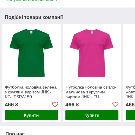
Подібні товари компанії
Футболка чоловіча зелена
Футболка чоловіча світло-
Футб
з круглим вирізом JHK -
малинова з круглим
жовт
KG- TSRA150
вирізом JHK - FU-
JHK 
TSRA150
466
466
466
₴
₴
Купити
Купити
Про нас