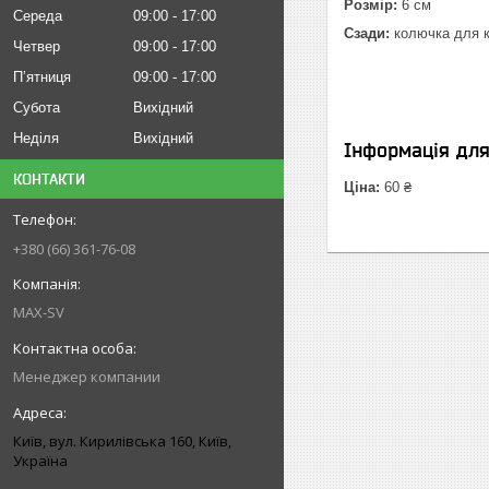
Розмір:
6 см
Середа
09:00
17:00
Сзади:
колючка для к
Четвер
09:00
17:00
Пʼятниця
09:00
17:00
Субота
Вихідний
Неділя
Вихідний
Інформація дл
КОНТАКТИ
Ціна:
60 ₴
+380 (66) 361-76-08
MAX-SV
Менеджер компании
Київ, вул. Кирилівська 160, Київ,
Україна