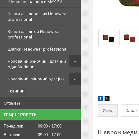
Шеврони, нашивки MAX-SV
Кепки для дорослих Headwear
professional
Кепки для дітей Headwear
professional
Шапки Headwear professional
Чоловічий, жіночий і дитячий
одяг Stedman
Чоловічий і жіночий одяг JHK
Тканини
Отзывы
Опис
Харак
ГРАФІК РОБОТИ
Понеділок
09:00
17:00
Шеврон медич
Вівторок
09:00
17:00