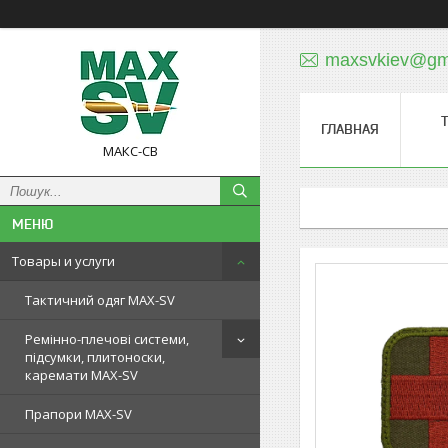
maxsvkiev@gm
ГЛАВНАЯ
МАКС-СВ
Товары и услуги
Тактичний одяг MAX-SV
Ремінно-плечові системи,
підсумки, плитоноски,
каремати MAX-SV
Прапори MAX-SV