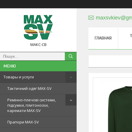
maxsvkiev@gm
ГЛАВНАЯ
МАКС-СВ
Товары и услуги
Тактичний одяг MAX-SV
Ремінно-плечові системи,
підсумки, плитоноски,
каремати MAX-SV
Прапори MAX-SV