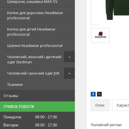
Шеврони, нашивки MAX-SV
Кепки для дорослих Headwear
professional
Кепки для дітей Headwear
professional
Шапки Headwear professional
Чоловічий, жіночий і дитячий
одяг Stedman
Чоловічий і жіночий одяг JHK
Тканини
Отзывы
Опис
Харак
ГРАФІК РОБОТИ
Понеділок
09:00
17:00
Чоловічий реглан
Вівторок
09:00
17:00