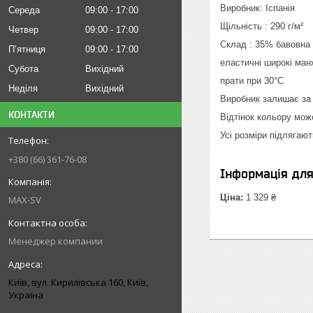
Виробник: Іспанія
Середа
09:00
17:00
Щільність : 290 г/м²
Четвер
09:00
17:00
Склад : 35% бавовна 
Пʼятниця
09:00
17:00
еластичні широкі ман
Субота
Вихідний
прати при 30°C
Неділя
Вихідний
Виробник залишає за 
КОНТАКТИ
Відтінок кольору мож
Усі розміри підлягают
+380 (66) 361-76-08
Інформація дл
Ціна:
1 329 ₴
MAX-SV
Менеджер компании
Київ, вул. Кирилівська 160, Київ,
Україна