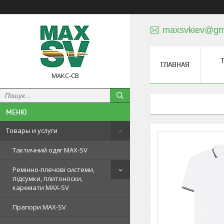
maxsvkiev@gm
ГЛАВНАЯ
МАКС-СВ
Товары и услуги
Тактичний одяг MAX-SV
Ремінно-плечові системи,
підсумки, плитоноски,
каремати MAX-SV
Прапори MAX-SV