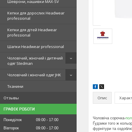
Шеврони, нашивки MAX-SV
Кепки для дорослих Headwear
professional
Кепки для дітей Headwear
professional
Шапки Headwear professional
Чоловічий, жіночий і дитячий
одяг Stedman
Чоловічий і жіночий одяг JHK
Тканини
Опис
Харак
Отзывы
ГРАФІК РОБОТИ
Чоловіча сорочка-
пол
Понеділок
09:00
17:00
Ґудзики того ж кольо
Вівторок
09:00
17:00
фурнітури та оздоблю