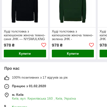
Худі толстовка з
Худі толстовка з
Худі
капюшоном жіноча темно-
капюшоном жіноча темно-
капю
синя JHK — NYSWULKNG
зелена JHK -
JHK
BGSWULKNG
978
978
978
₴
₴
Купити
Купити
Про нас
100% позитивних з 17 відгуків за рік
Працює з 01.02.2020
м. Київ
Київ, вул. Кирилівська 160 , Київ, Україна
Контакти