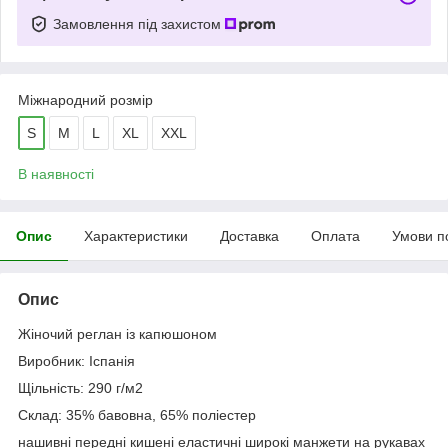
Замовлення під захистом
Міжнародний розмір
S
M
L
XL
XXL
В наявності
Опис
Характеристики
Доставка
Оплата
Умови п
Опис
Жіночий реглан із капюшоном
Виробник: Іспанія
Щільність: 290 г/м2
Склад: 35% бавовна, 65% поліестер
нашивні передні кишені еластичні широкі манжети на рукавах