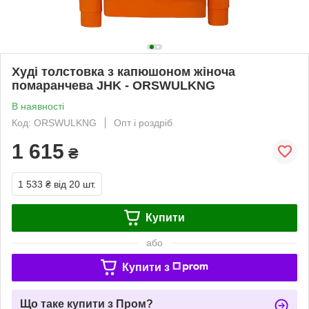
Худі толстовка з капюшоном жіноча
помаранчева JHK - ORSWULKNG
В наявності
Код: ORSWULKNG
Опт і роздріб
1 615
₴
1 533 ₴
від 20 шт.
Купити
або
Купити з
Що таке купити з Пром?