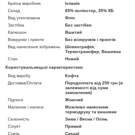
Країна виробник
Іспанія
Склад
65% поліестер, 35% ХБ
Вид утеплювача
Фліс
Застібка
Без застібки
Капюшон
Вшитий
Візерунки і принти
Без візерунків і принтів
Вид нанесення зображень
Шовкографія,
Термотрансфер, Вишивка
Стан
Новий
Користувальницькі характеристики
Вид виробу
Кофта
Доставка/Оплата
Передоплата від 250 грн (в
залежності від суми
замовлення)
Підлога
Жіночий
Малюнки і написи
Можливо нанесення
термодруку та вишивки
Сезонність
Зима / Весна / Осінь
Сілует
Прямий
Стиль
Casual