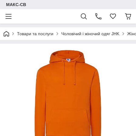
МАКС-СВ
Товари та послуги
Чоловічий і жіночий одяг JHK
Жін